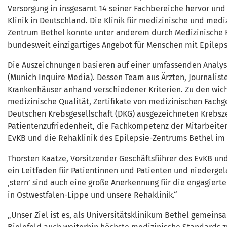
Versorgung in insgesamt 14 seiner Fachbereiche hervor und 
Klinik in Deutschland. Die Klinik für medizinische und medi
Zentrum Bethel konnte unter anderem durch Medizinische 
bundesweit einzigartiges Angebot für Menschen mit Epilep
Die Auszeichnungen basieren auf einer umfassenden Analy
(Munich Inquire Media). Dessen Team aus Ärzten, Journalist
Krankenhäuser anhand verschiedener Kriterien. Zu den wich
medizinische Qualität, Zertifikate von medizinischen Fachg
Deutschen Krebsgesellschaft (DKG) ausgezeichneten Krebsz
Patientenzufriedenheit, die Fachkompetenz der Mitarbeitend
EvKB und die Rehaklinik des Epilepsie-Zentrums Bethel im
Thorsten Kaatze, Vorsitzender Geschäftsführer des EvKB und
ein Leitfaden für Patientinnen und Patienten und niederge
‚stern’ sind auch eine große Anerkennung für die engagierte
in Ostwestfalen-Lippe und unsere Rehaklinik.“
„Unser Ziel ist es, als Universitätsklinikum Bethel gemein