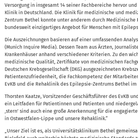
Versorgung in insgesamt 14 seiner Fachbereiche hervor und 
Klinik in Deutschland. Die Klinik für medizinische und medi
Zentrum Bethel konnte unter anderem durch Medizinische 
bundesweit einzigartiges Angebot für Menschen mit Epilep
Die Auszeichnungen basieren auf einer umfassenden Analy
(Munich Inquire Media). Dessen Team aus Ärzten, Journalist
Krankenhäuser anhand verschiedener Kriterien. Zu den wich
medizinische Qualität, Zertifikate von medizinischen Fachg
Deutschen Krebsgesellschaft (DKG) ausgezeichneten Krebsz
Patientenzufriedenheit, die Fachkompetenz der Mitarbeitend
EvKB und die Rehaklinik des Epilepsie-Zentrums Bethel im
Thorsten Kaatze, Vorsitzender Geschäftsführer des EvKB und
ein Leitfaden für Patientinnen und Patienten und niederge
‚stern’ sind auch eine große Anerkennung für die engagierte
in Ostwestfalen-Lippe und unsere Rehaklinik.“
„Unser Ziel ist es, als Universitätsklinikum Bethel gemein