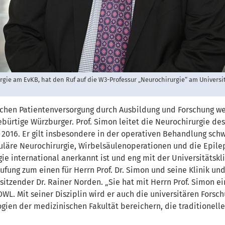
rurgie am EvKB, hat den Ruf auf die W3-Professur „Neurochirurgie“ am Univers
ischen Patientenversorgung durch Ausbildung und Forschung wei
ebürtige Würzburger. Prof. Simon leitet die Neurochirurgie des
t 2016. Er gilt insbesondere in der operativen Behandlung sc
uläre Neurochirurgie, Wirbelsäulenoperationen und die Epileps
gie international anerkannt ist und eng mit der Universitätskl
ufung zum einen für Herrn Prof. Dr. Simon und seine Klinik und
sitzender Dr. Rainer Norden. „Sie hat mit Herrn Prof. Simon 
OWL. Mit seiner Disziplin wird er auch die universitären Fors
ogien der medizinischen Fakultät bereichern, die traditionel