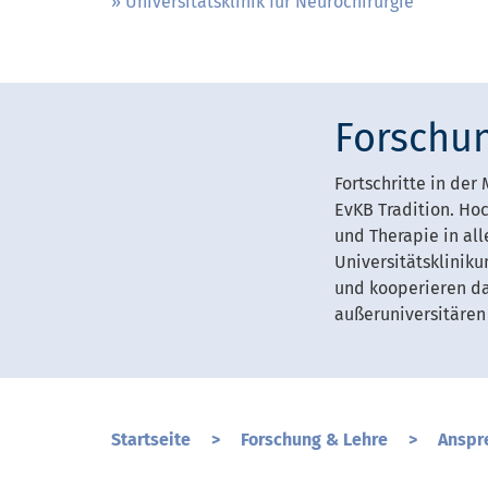
Universitätsklinik für Neurochirurgie
Forschu
Fortschritte in der
EvKB Tradition. Ho
und Therapie in all
Universitätsklinik
und kooperieren da
außeruniversitären
Startseite
>
Forschung & Lehre
>
Anspr