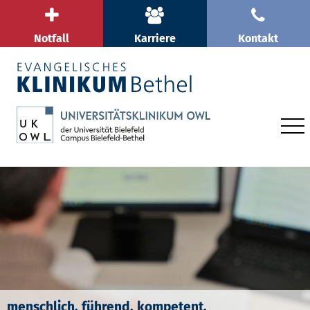
Notfall
Karriere
Kontakt
menschlich. führend. kompetent.