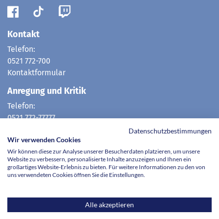
Kontakt
Telefon:
0521 772-700
Kontaktformular
Anregung und Kritik
Telefon:
0521 772-77777
E-Mail:
Datenschutzbestimmungen
Wir verwenden Cookies
hotline@evkb.de
Wir können diese zur Analyse unserer Besucherdaten platzieren, um unsere
Website zu verbessern, personalisierte Inhalte anzuzeigen und Ihnen ein
großartiges Website-Erlebnis zu bieten. Für weitere Informationen zu den von
uns verwendeten Cookies öffnen Sie die Einstellungen.
Im Verbund mit der
Krankenhaus Mara gGmbh
Alle akzeptieren