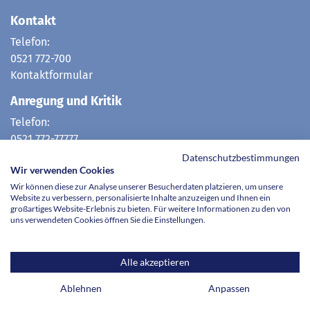
Kontakt
Telefon:
0521 772-700
Kontaktformular
Anregung und Kritik
Telefon:
0521 772-77777
E-Mail:
Datenschutzbestimmungen
Wir verwenden Cookies
hotline@evkb.de
Wir können diese zur Analyse unserer Besucherdaten platzieren, um unsere
Website zu verbessern, personalisierte Inhalte anzuzeigen und Ihnen ein
großartiges Website-Erlebnis zu bieten. Für weitere Informationen zu den von
uns verwendeten Cookies öffnen Sie die Einstellungen.
Im Verbund mit der
Krankenhaus Mara gGmbH
Alle akzeptieren
Ablehnen
Anpassen
© Evangelisches Klinikum Bethel 2026