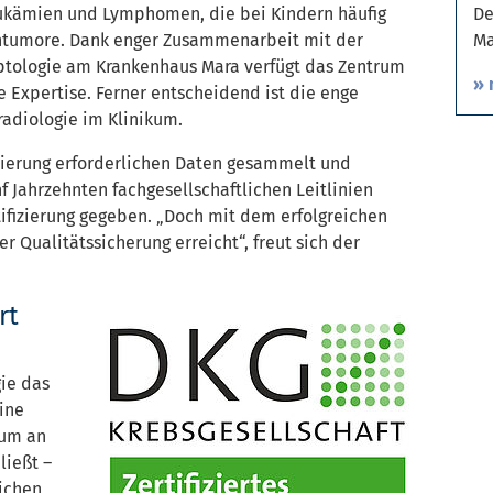
De
ukämien und Lymphomen, die bei Kindern häufig
Ma
rntumore. Dank enger Zusammenarbeit mit der
ptologie am Krankenhaus Mara verfügt das Zentrum
» 
 Expertise. Ferner entscheidend ist die enge
radiologie im Klinikum.
fizierung erforderlichen Daten gesammelt und
nf Jahrzehnten fachgesellschaftlichen Leitlinien
tifizierung gegeben. „Doch mit dem erfolgreichen
 Qualitätssicherung erreicht“, freut sich der
rt
gie das
ine
mum an
ießt –
eichen