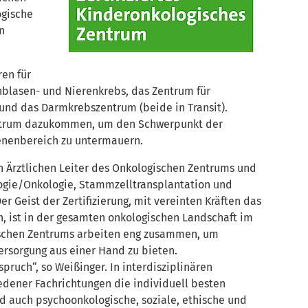
ogische
n
ren für
nblasen- und Nierenkrebs, das Zentrum für
und das Darmkrebszentrum (beide in Transit).
Zentrum dazukommen, um den Schwerpunkt der
enenbereich zu untermauern.
den Ärztlichen Leiter des Onkologischen Zentrums und
logie/Onkologie, Stammzelltransplantation und
er Geist der Zertifizierung, mit vereinten Kräften das
, ist in der gesamten onkologischen Landschaft im
gischen Zentrums arbeiten eng zusammen, um
ersorgung aus einer Hand zu bieten.
pruch“, so Weißinger. In interdisziplinären
edener Fachrichtungen die individuell besten
d auch psychoonkologische, soziale, ethische und