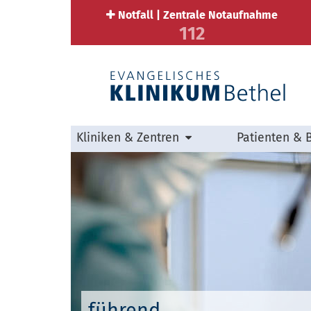
Notfall | Zentrale Notaufnahme
112
Kliniken & Zentren
Patienten & 
führend.