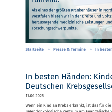
Als eines der größten Krankenhäuser in Nor
Unser gesamtes Denken und Handeln ist durc
Westfalen bieten wir in der Breite und Spitz
Ihre Gesundheit liegt uns am Herzen. Deshal
Werte geprägt. Wir leben Toleranz und Mensc
herausragende medizinische Leistungen un
unser Fachwissen und jahrelange Erfahrung d
unserer Arbeit – jeden Tag.
Forschungsschwerpunkte.
Sie schnell wieder gesund werden.
Startseite
>
Presse & Termine
>
In beste
In besten Händen: Kind
Deutschen Krebsgesellsch
11.06.2025
Wenn ein Kind an Krebs erkrankt, ist das für di
Jugendonkologische Zentrum am Evangelischen K