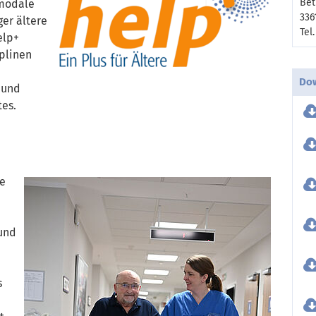
Bet
imodale
336
ger ältere
Tel
elp+
iplinen
Do
 und
es.
ie
und
s