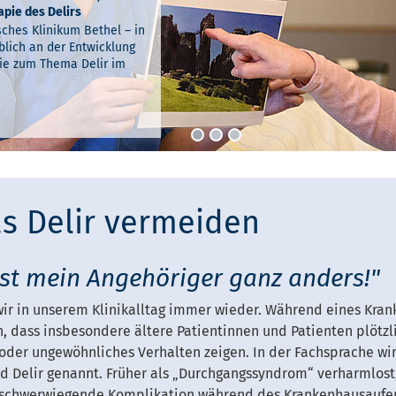
pie des Delirs
ches Klinikum Bethel – in
nicht mehr, wo sie sind
blich an der Entwicklung
geschieht – wenn ältere
sie zu
nie zum Thema Delir im
enhaus müssen, können
 Programm help+
d…
s Delir vermeiden
ist mein Angehöriger ganz anders!"
wir in unserem Klinikalltag immer wieder. Während eines Kra
 dass insbesondere ältere Patientinnen und Patienten plötzli
 oder ungewöhnliches Verhalten zeigen. In der Fachsprache wi
d Delir genannt. Früher als „Durchgangssyndrom“ verharmlost, 
e schwerwiegende Komplikation während des Krankenhausaufen