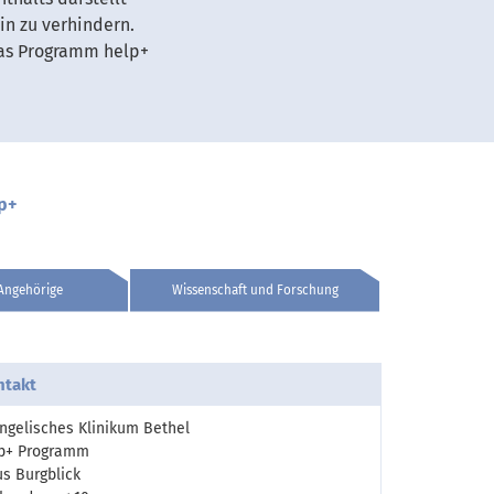
ein zu verhindern.
 das Programm help+
p+
 Angehörige
Wissenschaft und Forschung
ntakt
ngelisches Klinikum Bethel
p+ Programm
s Burgblick