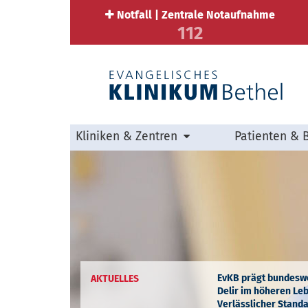
Notfall | Zentrale Notaufnahme
112
Kliniken & Zentren
Patienten & 
EvKB prägt bundeswei
AKTUELLES
Delir im höheren Le
Verlässlicher Standa
Plötzlich verwirrt i
AKTUELLES