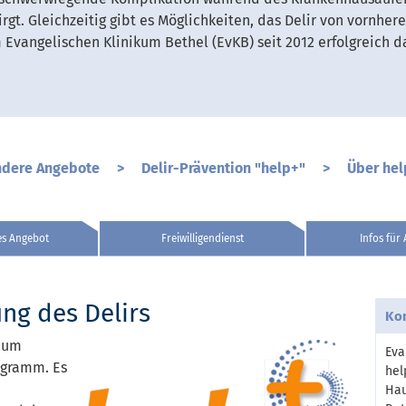
irgt. Gleichzeitig gibt es Möglichkeiten, das Delir von vornher
m Evangelischen Klinikum Bethel (EvKB) seit 2012 erfolgreich
dere Angebote
>
Delir-Prävention "help+"
>
Über hel
es Angebot
Freiwilligendienst
Infos für
ng des Delirs
Ko
, um
Eva
ogramm. Es
hel
Hau