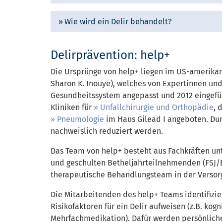
Wie wird ein Delir behandelt?
Delirprävention: help+
Die Ursprünge von help+ liegen im US-amerikan
Sharon K. Inouye), welches von Expertinnen un
Gesundheitssystem angepasst und 2012 eingefüh
Kliniken für
Unfallchirurgie und Orthopädie
, 
Pneumologie
im Haus Gilead I angeboten. Dur
nachweislich reduziert werden.
Das Team von help+ besteht aus Fachkräften unte
und geschulten Betheljahrteilnehmenden (FSJ/BF
therapeutische Behandlungsteam in der Versorg
Die Mitarbeitenden des help+ Teams identifizie
Risikofaktoren für ein Delir aufweisen (z.B. kog
Mehrfachmedikation). Dafür werden persönlich