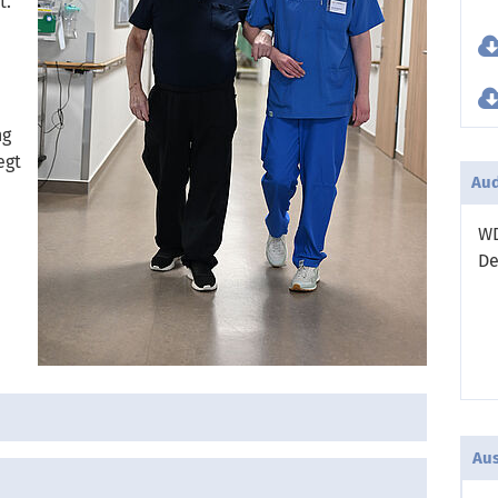
t.
ng
egt
Aud
WD
De
Aus