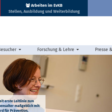
Arbeiten im EvKB
Stellen, Ausbildung und Weiterbildung
Besucher
Forschung & Lehre
Presse 
t erste Leitlinie zum
bensalter maßgeblich mit:
rd für Prävention,
m Krankenhaus: EvKB weitet