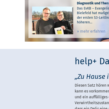
Diagnostik und Thera
Delirprävention aus
Das EvKB – Evangelis
Sie wissen plötzlich 
Bielefeld hat maßge
oder was mit ihnen 
Um gefährlichen Delirien vorzubeugen oder 
der ersten S3-Leitli
Menschen ins Krank
behandeln bieten wir mit dem innovativen
höheren…
sie in einen Zustan
ein Plus für unsere älteren Patienten.
» mehr erfahren
» mehr erfahren
1
2
3
help+ Da
„Zu Hause 
Diesen Satz hören 
kann es vorkommen,
und ein auffälliges
Verwirrtheitszustan
dass ein Delir ein