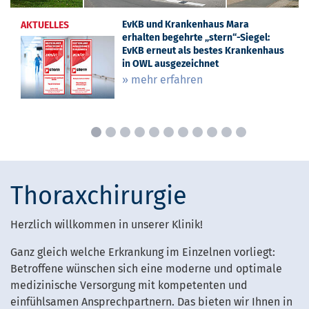
EvKB und Krankenhaus Mara
Thoraxchirurgie und Lungenzentrum
Auszeichnung der Deutschen
20 Jahre Qualitätsmedizin:
Gesundheit ist Teamarbeit:
„Von Erfahrungen profitieren“ –
„Vierundzwanzigsieben“ – Neuer
EvKB+ Im Team gegen den Tumor
High-tech-OP beendet 10-jährigen
AKTUELLES
AKTUELLES
AKTUELLES
AKTUELLES
AKTUELLES
AKTUELLES
AKTUELLES
AKTUELLES
AKTUELLES
erhalten begehrte „stern“-Siegel:
am EvKB: Rundes Jubiläum mit
Krebsgesellschaft: Ostwestfälisches
Thoraxchirurgie am EvKB feiert
Evangelisches Klinikum Bethel und
Thoraxchirurgie des EvKB gibt
Klinik-Podcast aus Bielefeld:
Leidensweg: Thoraxchirurgen helfen
» mehr erfahren
EvKB erneut als bestes Krankenhaus
prominenter Beteiligung
Lungenkrebszentrum zertifiziert
Jubiläum
Klinikum Gütersloh kooperieren bei
Spezialwissen weiter
Mitarbeitende geben spannende
mit DaVinci-Operation
in OWL ausgezeichnet
der Lungenkrebs-Behandlung
Einblicke
» mehr erfahren
» mehr erfahren
» mehr erfahren
» mehr erfahren
» mehr erfahren
» mehr erfahren
» mehr erfahren
» mehr erfahren
Thoraxchirurgie
Herzlich willkommen in unserer Klinik!
Ganz gleich welche Erkrankung im Einzelnen vorliegt:
Betroffene wünschen sich eine moderne und optimale
medizinische Versorgung mit kompetenten und
einfühlsamen Ansprechpartnern. Das bieten wir Ihnen in