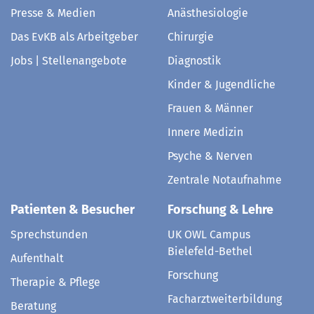
Presse & Medien
Anästhesiologie
Das EvKB als Arbeitgeber
Chirurgie
Jobs | Stellenangebote
Diagnostik
Kinder & Jugendliche
Frauen & Männer
Innere Medizin
Psyche & Nerven
Zentrale Notaufnahme
Patienten & Besucher
Forschung & Lehre
Sprechstunden
UK OWL Campus
Bielefeld-Bethel
Aufenthalt
Forschung
Therapie & Pflege
Facharztweiterbildung
Beratung