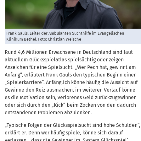
Frank Gauls, Leiter der Ambulanten Suchthilfe im Evangelischen
Klinikum Bethel. Foto: Christian Weische
Rund 4,6 Millionen Erwachsene in Deutschland sind laut
aktuellem Glücksspielatlas spielsüchtig oder zeigen
Anzeichen für eine Spielsucht. „Wer Pech hat, gewinnt am
Anfang“, erläutert Frank Gauls den typischen Beginn einer
„Spielerkarriere“. Anfänglich könne häufig die Aussicht auf
Gewinne den Reiz ausmachen, im weiteren Verlauf könne
es die Motivation sein, verlorenes Geld zurückzugewinnen
oder sich durch den „Kick“ beim Zocken von den dadurch
entstandenen Problemen abzulenken.
„Typische Folgen der Glücksspielsucht sind hohe Schulden“,
erklärt er. Denn wer häufig spiele, könne sich darauf
verlassen, „dass die Gewinner im ‚System Glücksspiel‘