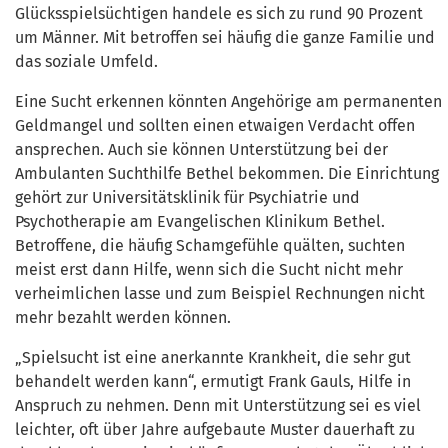
Glücksspielsüchtigen handele es sich zu rund 90 Prozent
um Männer. Mit betroffen sei häufig die ganze Familie und
das soziale Umfeld.
Eine Sucht erkennen könnten Angehörige am permanenten
Geldmangel und sollten einen etwaigen Verdacht offen
ansprechen. Auch sie können Unterstützung bei der
Ambulanten Suchthilfe Bethel bekommen. Die Einrichtung
gehört zur Universitätsklinik für Psychiatrie und
Psychotherapie am Evangelischen Klinikum Bethel.
Betroffene, die häufig Schamgefühle quälten, suchten
meist erst dann Hilfe, wenn sich die Sucht nicht mehr
verheimlichen lasse und zum Beispiel Rechnungen nicht
mehr bezahlt werden können.
„Spielsucht ist eine anerkannte Krankheit, die sehr gut
behandelt werden kann“, ermutigt Frank Gauls, Hilfe in
Anspruch zu nehmen. Denn mit Unterstützung sei es viel
leichter, oft über Jahre aufgebaute Muster dauerhaft zu