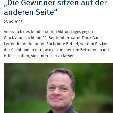
„Die Gewinner sitzen auf der
anderen Seite“
23.09.2025
Anlässlich des bundesweiten Aktionstages gegen
Glücksspielsucht am 24. September warnt Frank Gauls,
Leiter der Ambulanten Suchthilfe Bethel, vor den Risiken
der Sucht und erklärt, wie es die meisten Betroffenen mit
Hilfe schaffen, sie hinter sich zu lassen.