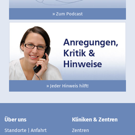
» Zum Podcast
» Jeder Hinweis hilft!
Über uns
Kliniken & Zentren
Standorte | Anfahrt
Zentren