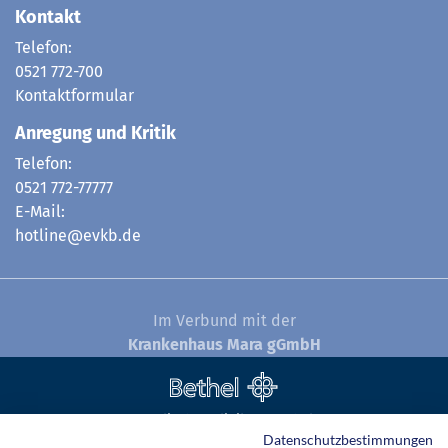
Kontakt
Telefon:
0521 772-700
Kontaktformular
Anregung und Kritik
Telefon:
0521 772-77777
E-Mail:
hotline@evkb.de
Im Verbund mit der
Krankenhaus Mara gGmbH
© Evangelisches Klinikum Bethel 2026
Datenschutzbestimmungen