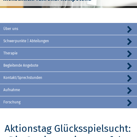
Über uns
Schwerpunkte | Abteilungen
Therapie
Begleitende Angebote
Kontakt/Sprechstunden
Aufnahme
Forschung
Aktionstag Glücksspielsucht: