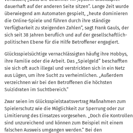
dauerhaft auf der anderen Seite sitzen“. Lange Zeit wurde
überwiegend am Automaten gespielt, „heute dominieren
die Online-Spiele und führen durch ihre ständige
Verfügbarkeit zu steigenden Zahlen“, sagt Frank Gauls, der
sich seit 38 Jahren beruflich und auf der gesellschaftlich-
politischen Ebene für die Hilfe Betroffener engagiert.
Glücksspielsüchtige vernachlässigten häufig ihre Hobbys,
ihre Familie oder die Arbeit. Das „Spielgeld“ beschafften
sie sich oft auch illegal und verstrickten sich in ein Netz
aus Lügen, um ihre Sucht zu verheimlichen. „Außerdem
verzeichnen wir bei den Betroffenen die höchsten
Suizidraten im Suchtbereich.“
Zwar seien im Glücksspielstaatsvertrag Maßnahmen zum
Spielerschutz wie die Möglichkeit zur Sperrung oder zur
Limitierung des Einsatzes vorgesehen. „Doch die Kontrollen
sind unzureichend und können zum Beispiel mit einem
falschen Ausweis umgangen werden.“ Bei den