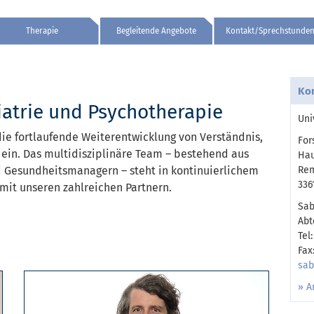
Therapie
Begleitende Angebote
Kontakt/Sprechstunde
Ko
hiatrie und Psychotherapie
Uni
 die fortlaufende Weiterentwicklung von Verständnis,
For
 ein. Das multidisziplinäre Team – bestehend aus
Hau
nd Gesundheitsmanagern – steht in kontinuierlichem
Rem
336
 mit unseren zahlreichen Partnern.
Sab
Abt
Tel
Fax
sab
» A