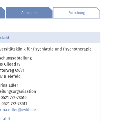
n
Aufnahme
Forschung
ntakt
versitätsklinik für Psychiatrie und Psychotherapie
schungsabteilung
s Gilead IV
terweg 69/71
17 Bielefeld
rina Edler
eilungsorganisation
: 0521 772-78510
: 0521 772-78511
rina.edler@evkb.de
nfahrt