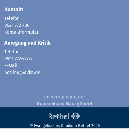
Kontakt
Telefon:
0521 772-700
Kontaktformular
Anregung und Kritik
Telefon:
0521 772-77777
E-Mail:
hotline@evkb.de
Im Verbund mit der
Krankenhaus Mara gGmbH
© Evangelisches Klinikum Bethel 2026