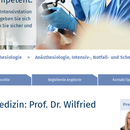
 Intensivstation
 Intensivstation
 Intensivstation
geben Sie sich
geben Sie sich
geben Sie sich
n Sie sicher und
n Sie sicher und
n Sie sicher und
hesiologie
>
Anästhesiologie, Intensiv-, Notfall- und Sc
punkte
Begleitende Angebote
Kontakt/Sp
izin: Prof. Dr. Wilfried
Pre