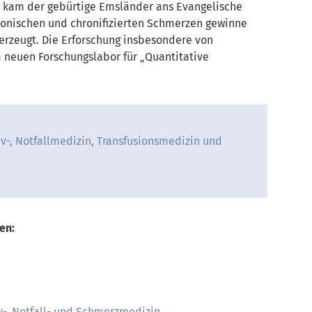
n kam der gebürtige Emsländer ans Evangelische
ronischen und chronifizierten Schmerzen gewinne
rzeugt. Die Erforschung insbesondere von
m neuen Forschungslabor für „Quantitative
siv-, Notfallmedizin, Transfusionsmedizin und
en:
iv-, Notfall- und Schmerzmedizin