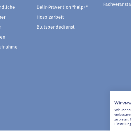
Fachveransta
ndliche
Delir-Prävention "help+"
ner
Hospizarbeit
n
Blutspendedienst
ven
aufnahme
Wir ver
Wir können
verbessern
zu bieten.
Einstellun