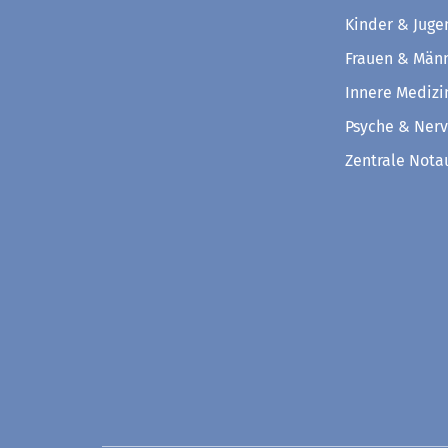
Kinder & Juge
Frauen & Män
Innere Medizi
Psyche & Ner
Zentrale Not