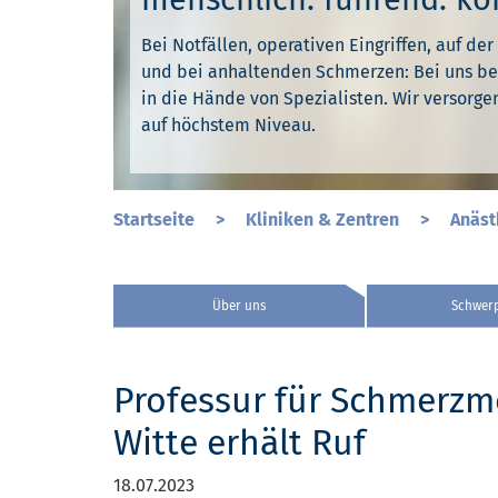
Bei Notfällen, operativen Eingriffen, auf der
Bei Notfällen, operativen Eingriffen, auf der
Bei Notfällen, operativen Eingriffen, auf der
und bei anhaltenden Schmerzen: Bei uns be
und bei anhaltenden Schmerzen: Bei uns be
und bei anhaltenden Schmerzen: Bei uns be
in die Hände von Spezialisten. Wir versorge
in die Hände von Spezialisten. Wir versorge
in die Hände von Spezialisten. Wir versorge
auf höchstem Niveau.
auf höchstem Niveau.
auf höchstem Niveau.
Startseite
>
Kliniken & Zentren
>
Anäst
Über uns
Schwer
Professur für Schmerzmed
Witte erhält Ruf
18.07.2023