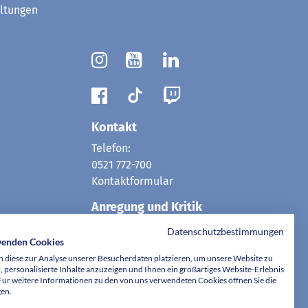
ltungen
Kontakt
Telefon:
0521 772-700
Kontaktformular
Anregung und Kritik
Telefon:
Datenschutzbestimmungen
wenden Cookies
0521 772-77777
 diese zur Analyse unserer Besucherdaten platzieren, um unsere Website zu
E-Mail:
, personalisierte Inhalte anzuzeigen und Ihnen ein großartiges Website-Erlebnis
hotline@evkb.de
 Für weitere Informationen zu den von uns verwendeten Cookies öffnen Sie die
gen.