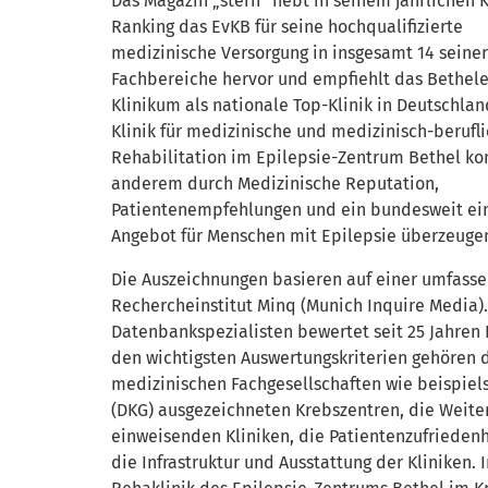
Das Magazin „stern“ hebt in seinem jährlichen K
Ranking das EvKB für seine hochqualifizierte
medizinische Versorgung in insgesamt 14 seiner
Fachbereiche hervor und empfiehlt das Bethele
Klinikum als nationale Top-Klinik in Deutschlan
Klinik für medizinische und medizinisch-berufl
Rehabilitation im Epilepsie-Zentrum Bethel ko
anderem durch Medizinische Reputation,
Patientenempfehlungen und ein bundesweit ein
Angebot für Menschen mit Epilepsie überzeuge
Die Auszeichnungen basieren auf einer umfass
Rechercheinstitut Minq (Munich Inquire Media).
Datenbankspezialisten bewertet seit 25 Jahren
den wichtigsten Auswertungskriterien gehören d
medizinischen Fachgesellschaften wie beispiel
(DKG) ausgezeichneten Krebszentren, die Weit
einweisenden Kliniken, die Patientenzufrieden
die Infrastruktur und Ausstattung der Kliniken.