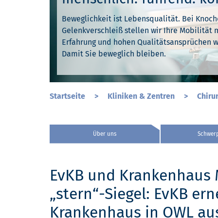
Beweglichkeit ist Lebensqualität. Bei Kno
Beweglichkeit ist Lebensqualität. Bei Kno
Beweglichkeit ist Lebensqualität. Bei Kno
Gelenkverschleiß stellen wir Ihre Mobilität 
Gelenkverschleiß stellen wir Ihre Mobilität 
Gelenkverschleiß stellen wir Ihre Mobilität 
Erfahrung und hohen Qualitätsansprüchen w
Erfahrung und hohen Qualitätsansprüchen w
Erfahrung und hohen Qualitätsansprüchen w
Damit Sie beweglich bleiben.
Damit Sie beweglich bleiben.
Damit Sie beweglich bleiben.
Startseite
>
Kliniken & Zentren
>
Chiru
Über uns
Schwer
EvKB und Krankenhaus M
„stern“-Siegel: EvKB ern
Krankenhaus in OWL au