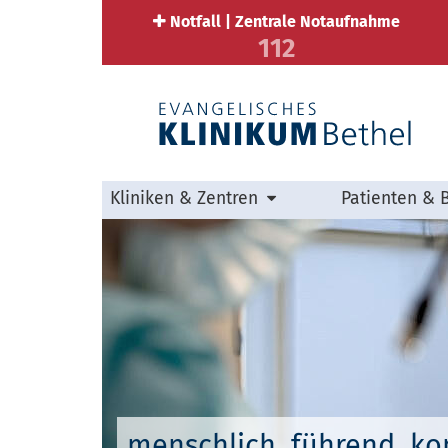
Notfall | Zentrale Notaufnahme
112
Kliniken & Zentren
Patienten & 
menschlich. führend. k