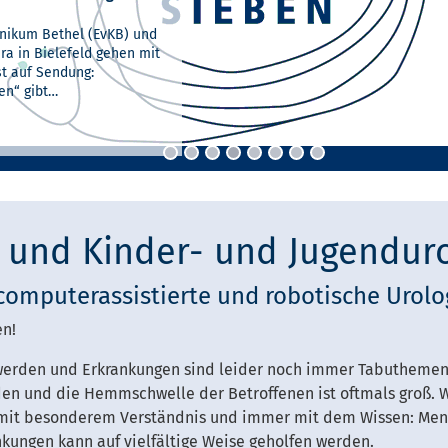
n den Tumor
t
 in OWL ausgezeichnet
-Prostatakrebszentrum
rologie
nikum Bethel gibt einen
sches Klinikum Bethel in
sches Klinikum Bethel –
entrum am Evangelischen
inikum Bethel (EvKB) und
r Kinder- und
KG-zertifizierte
der Deutschen
in „stern“ erneut zu den
KB) gehört nach neuesten
a in Bielefeld gehen mit
vKB wird das Fachwissen
en mit einem
en mit einem
. Mit der Zertifizierung
ls Hodenkrebszentrum
äusern Deutschlands. Mit
eutschen
t auf Sendung:
ologie und der Klinik für
 High-tech-
 High-tech-
…
Dieses…
DKG) zu den besten…
en“ gibt…
hirurgie…
elfen.
elfen.
 und Kinder- und Jugendur
computerassistierte und robotische Urol
en!
erden und Erkrankungen sind leider noch immer Tabuthemen. 
n und die Hemmschwelle der Betroffenen ist oftmals groß. 
 mit besonderem Verständnis und immer mit dem Wissen: Men
nkungen kann auf vielfältige Weise geholfen werden.