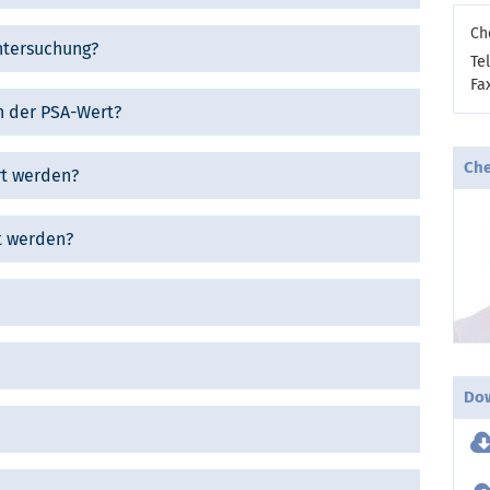
Ch
ntersuchung?
Tel
Fa
ch der PSA-Wert?
Che
rt werden?
t werden?
Do