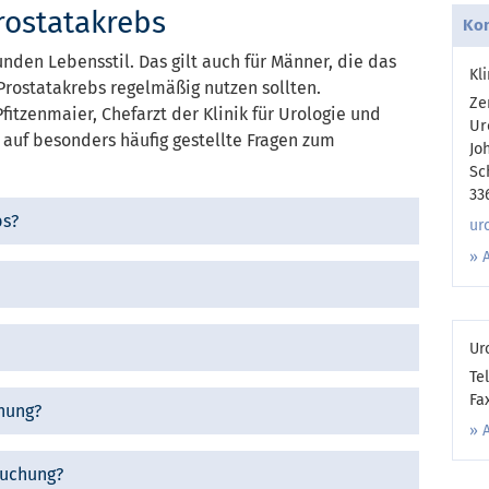
rostatakrebs
Kon
den Lebensstil. Das gilt auch für Männer, die das
Kl
rostatakrebs regelmäßig nutzen sollten.
Ze
Pfitzenmaier, Chefarzt der Klinik für Urologie und
Ur
auf besonders häufig gestellte Fragen zum
Jo
Sc
33
bs?
ur
Ur
Te
Fa
chung?
suchung?