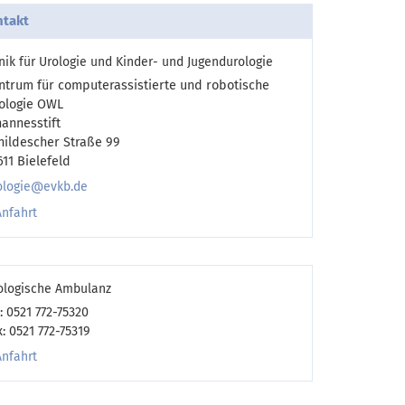
takt
inik für Urologie und Kinder- und Jugendurologie
ntrum für computerassistierte und robotische
ologie OWL
hannesstift
hildescher Straße 99
611 Bielefeld
ologie@evkb.de
Anfahrt
ologische Ambulanz
l: 0521 772-75320
x: 0521 772-75319
Anfahrt