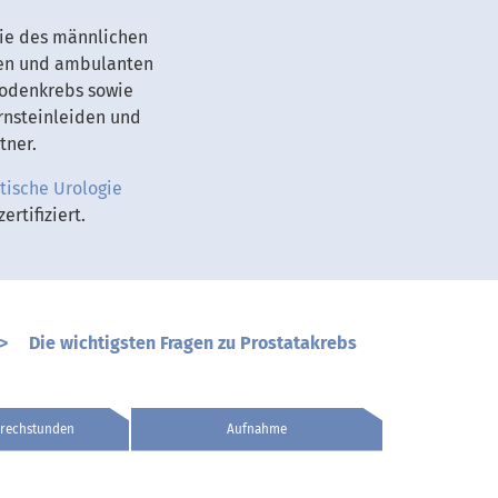
wie des männlichen
ären und ambulanten
 Hodenkrebs sowie
rnsteinleiden und
tner.
tische Urologie
zertifiziert.
>
Die wichtigsten Fragen zu Prostatakrebs
rechstunden
Aufnahme