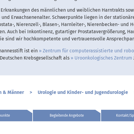
 Erkrankungen des männlichen und weiblichen Harntrakts so
- und Erwachsenenalter. Schwerpunkte liegen in der station
stata-, Nierenzell-, Blasen-, Harnleiter-, Nierenbecken- und
. Auch bei Inkontinenz, gutartiger Prostatavergrößerung, Ha
gie sind wir hochkompetente und vertrauensvolle Ansprechpar
hannesstift ist ein
Zentrum für computerassistierte und robo
Deutschen Krebsgesellschaft als
Uroonkologisches Zentrum
n & Männer
>
Urologie und Kinder- und Jugendurologie
punkte
Begleitende Angebote
Kontakt/Sp