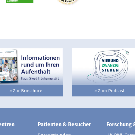
» Zur Broschüre
» Zum Podcast
entren
Patienten & Besucher
Forschung 