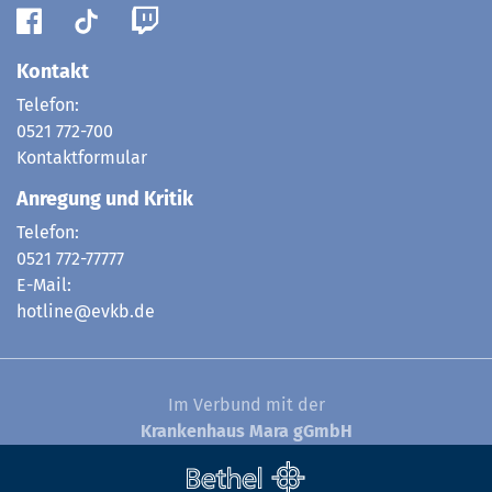
Kontakt
Telefon:
0521 772-700
Kontaktformular
Anregung und Kritik
Telefon:
0521 772-77777
E-Mail:
hotline@evkb.de
Im Verbund mit der
Krankenhaus Mara gGmbH