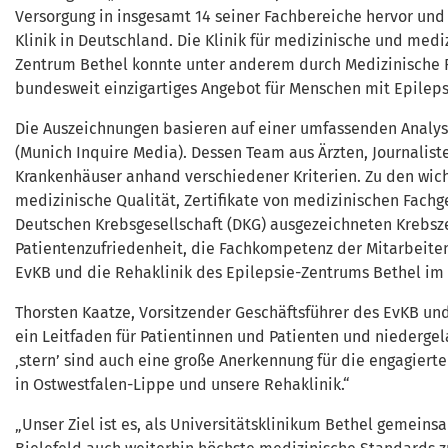
Versorgung in insgesamt 14 seiner Fachbereiche hervor und 
Klinik in Deutschland. Die Klinik für medizinische und medi
Zentrum Bethel konnte unter anderem durch Medizinische 
bundesweit einzigartiges Angebot für Menschen mit Epilep
Die Auszeichnungen basieren auf einer umfassenden Analy
(Munich Inquire Media). Dessen Team aus Ärzten, Journalist
Krankenhäuser anhand verschiedener Kriterien. Zu den wich
medizinische Qualität, Zertifikate von medizinischen Fachg
Deutschen Krebsgesellschaft (DKG) ausgezeichneten Krebsz
Patientenzufriedenheit, die Fachkompetenz der Mitarbeitend
EvKB und die Rehaklinik des Epilepsie-Zentrums Bethel im
Thorsten Kaatze, Vorsitzender Geschäftsführer des EvKB und
ein Leitfaden für Patientinnen und Patienten und niederge
‚stern’ sind auch eine große Anerkennung für die engagierte
in Ostwestfalen-Lippe und unsere Rehaklinik.“
„Unser Ziel ist es, als Universitätsklinikum Bethel gemein