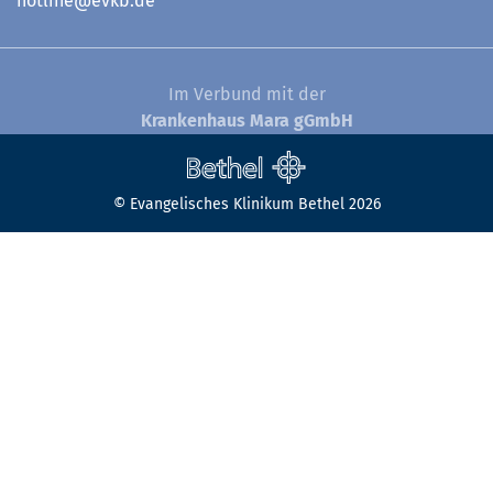
hotline@evkb.de
Im Verbund mit der
Krankenhaus Mara gGmbH
© Evangelisches Klinikum Bethel 2026