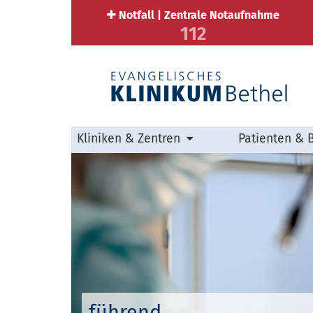
Notfall | Zentrale Notaufnahme
112
Kliniken & Zentren
Patienten & 
führend.