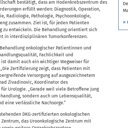
ellschaft bestätigt, dass am Hodenkrebszentrum des
De
rderungen erfüllt werden: Diagnostik, Operation,
Ma
, Radiologie, Pathologie, Psychoonkologie,
» 
eng zusammen. Ziel ist, für jeden Patienten
g zu entwickeln. Die Behandlung orientiert sich
mt in interdisziplinären Tumorkonferenzen.
e Behandlung onkologischer Patientinnen und
ehandlungsqualität, Fachlichkeit und
 ist damit auch ein wichtiger Wegweiser für
„Die Zertifizierung zeigt, dass Patienten mit
übergreifende Versorgung auf ausgezeichnetem
enad Zivadinovic, Koordinator des
ür Urologie. „Gerade weil viele Betroffene jung
behandlung, sondern auch um Lebensqualität,
und eine verlässliche Nachsorge.“
tehenden DKG-zertifizierten onkologischen
e Zentrum, das Uroonkologische Zentrum mit
m sowie weitere Organkrebszentren.