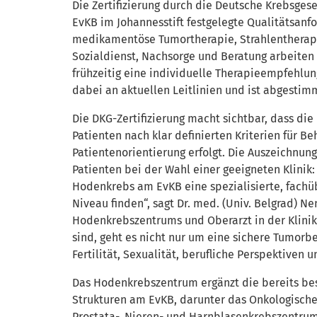
Die Zertifizierung durch die Deutsche Krebsges
EvKB im Johannesstift festgelegte Qualitätsanfo
medikamentöse Tumortherapie, Strahlentherapie
Sozialdienst, Nachsorge und Beratung arbeiten 
frühzeitig eine individuelle Therapieempfehlun
dabei an aktuellen Leitlinien und ist abgestim
Die DKG-Zertifizierung macht sichtbar, dass di
Patienten nach klar definierten Kriterien für B
Patientenorientierung erfolgt. Die Auszeichnung
Patienten bei der Wahl einer geeigneten Klinik: 
Hodenkrebs am EvKB eine spezialisierte, fach
Niveau finden“, sagt Dr. med. (Univ. Belgrad) N
Hodenkrebszentrums und Oberarzt in der Klinik f
sind, geht es nicht nur um eine sichere Tumor
Fertilität, Sexualität, berufliche Perspektiven 
Das Hodenkrebszentrum ergänzt die bereits bes
Strukturen am EvKB, darunter das Onkologisch
Prostata-, Nieren- und Harnblasenkrebszentru