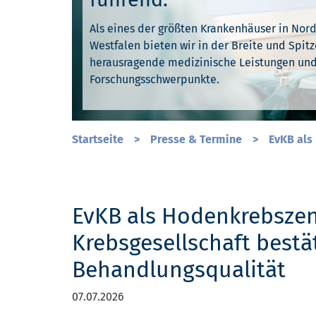
Als eines der größten Krankenhäuser in Nor
Unser gesamtes Denken und Handeln ist durc
Westfalen bieten wir in der Breite und Spitz
Ihre Gesundheit liegt uns am Herzen. Deshal
Werte geprägt. Wir leben Toleranz und Mensc
herausragende medizinische Leistungen un
unser Fachwissen und jahrelange Erfahrung d
unserer Arbeit – jeden Tag.
Forschungsschwerpunkte.
Sie schnell wieder gesund werden.
Startseite
>
Presse & Termine
>
EvKB als
EvKB als Hodenkrebszent
Krebsgesellschaft bestä
Behandlungsqualität
07.07.2026