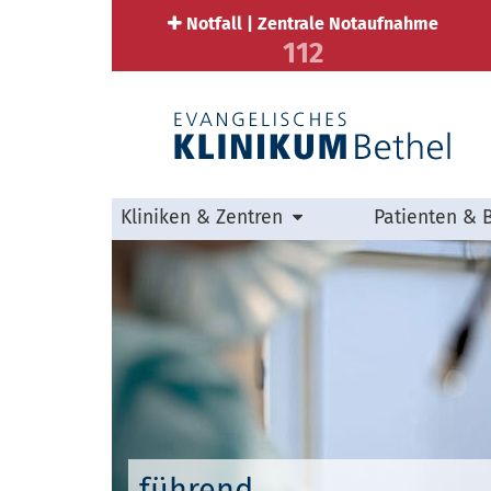
Notfall | Zentrale Notaufnahme
112
Kliniken & Zentren
Patienten & 
führend.