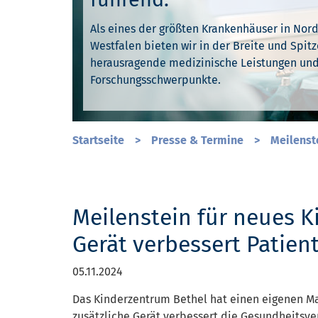
Als eines der größten Krankenhäuser in Nor
Unser gesamtes Denken und Handeln ist durc
Westfalen bieten wir in der Breite und Spitz
Ihre Gesundheit liegt uns am Herzen. Deshal
Werte geprägt. Wir leben Toleranz und Mensc
herausragende medizinische Leistungen un
unser Fachwissen und jahrelange Erfahrung d
unserer Arbeit – jeden Tag.
Forschungsschwerpunkte.
Sie schnell wieder gesund werden.
Startseite
>
Presse & Termine
>
Meilenst
Meilenstein für neues 
Gerät verbessert Patien
05.11.2024
Das Kinderzentrum Bethel hat einen eigenen 
zusätzliche Gerät verbessert die Gesundheitsve