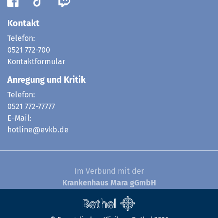
Kontakt
Telefon:
0521 772-700
Kontaktformular
Anregung und Kritik
Telefon:
0521 772-77777
E-Mail:
hotline@evkb.de
Im Verbund mit der
Krankenhaus Mara gGmbH