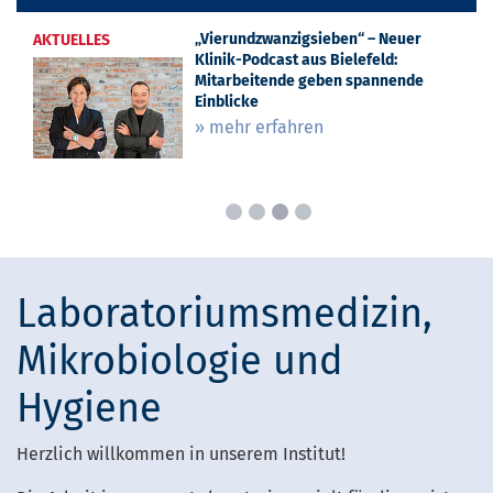
EvKB und Krankenhaus Mara
Laboratoriumsmedizin, Mikrobiologie
„Vierundzwanzigsieben“ – Neuer
AKTUELLES
AKTUELLES
AKTUELLES
erhalten begehrte „stern“-Siegel:
und Hygiene: Priv.-Doz. Dr. Karl Dichtl
Klinik-Podcast aus Bielefeld:
EvKB erneut als bestes Krankenhaus
wird neuer Chefarzt am EvKB
Mitarbeitende geben spannende
in OWL ausgezeichnet
Einblicke
» mehr erfahren
» mehr erfahren
» mehr erfahren
Laboratoriumsmedizin,
Mikrobiologie und
Hygiene
Herzlich willkommen in unserem Institut!