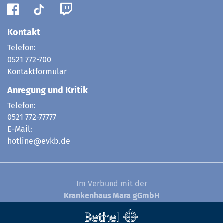
Kontakt
Telefon:
0521 772-700
Kontaktformular
Anregung und Kritik
Telefon:
0521 772-77777
E-Mail:
hotline@evkb.de
Im Verbund mit der
Krankenhaus Mara gGmbH