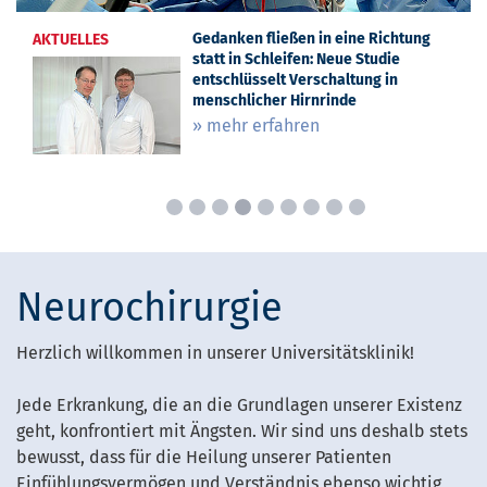
EvKB und Krankenhaus Mara
Europaweite Standards für
„Vierundzwanzigsieben“ – Neuer
Gedanken fließen in eine Richtung
Plötzlich verwirrt im Krankenhaus:
Wiederwahl: Neurochirurg Matthias
Professur für Matthias Simon am
Prof. Matthias Simon zum
AKTUELLES
AKTUELLES
AKTUELLES
AKTUELLES
AKTUELLES
AKTUELLES
AKTUELLES
AKTUELLES
erhalten begehrte „stern“-Siegel:
Hirntumor-Operationen: EvKB-
Klinik-Podcast aus Bielefeld:
statt in Schleifen: Neue Studie
EvKB weitet Delirprävention aus
Simon an Spitze europäischer
Universitätsklinikum OWL
Sektionschef gewählt: Experte aus
EvKB erneut als bestes Krankenhaus
Neurochirurg gestaltet
Mitarbeitende geben spannende
entschlüsselt Verschaltung in
Fachgesellschaft
dem EvKB sitzt in der Spitze der EANS
» mehr erfahren
» mehr erfahren
in OWL ausgezeichnet
internationale Richtlinie maßgeblich
Einblicke
menschlicher Hirnrinde
» mehr erfahren
» mehr erfahren
mit
» mehr erfahren
» mehr erfahren
» mehr erfahren
» mehr erfahren
Neurochirurgie
Herzlich willkommen in unserer Universitätsklinik!
Jede Erkrankung, die an die Grundlagen unserer Existenz
geht, konfrontiert mit Ängsten. Wir sind uns deshalb stets
bewusst, dass für die Heilung unserer Patienten
Einfühlungsvermögen und Verständnis ebenso wichtig