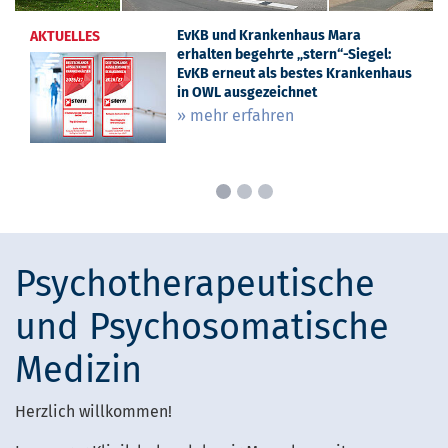
EvKB und Krankenhaus Mara
„Vierundzwanzigsieben“ – Neuer
AKTUELLES
AKTUELLES
erhalten begehrte „stern“-Siegel:
Klinik-Podcast aus Bielefeld:
EvKB erneut als bestes Krankenhaus
Mitarbeitende geben spannende
in OWL ausgezeichnet
Einblicke
» mehr erfahren
» mehr erfahren
Psychotherapeutische
und Psychosomatische
Medizin
Herzlich willkommen!