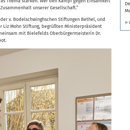
r das Thema stärken. Wer den Kampf gegen Einsamkeit
De
 Zusammenhalt unserer Gesellschaft.“
Ma
r der v. Bodelschwinghschen Stiftungen Bethel, und
» 
r Liz Mohn Stiftung, begrüßten Ministerpräsident
emeinsam mit Bielefelds Oberbürgermeisterin Dr.
bot.