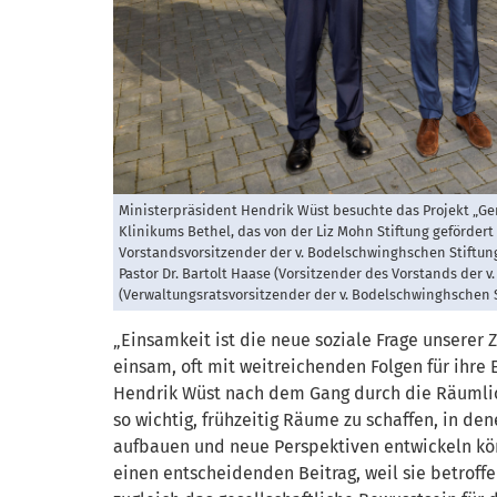
Ministerpräsident Hendrik Wüst besuchte das Projekt „
Klinikums Bethel, das von der Liz Mohn Stiftung gefördert wir
Vorstandsvorsitzender der v. Bodelschwinghschen Stiftung
Pastor Dr. Bartolt Haase (Vorsitzender des Vorstands der
(Verwaltungsratsvorsitzender der v. Bodelschwinghschen 
„Einsamkeit ist die neue soziale Frage unserer 
einsam, oft mit weitreichenden Folgen für ihre
Hendrik Wüst nach dem Gang durch die Räumlich
so wichtig, frühzeitig Räume zu schaffen, in d
aufbauen und neue Perspektiven entwickeln könn
einen entscheidenden Beitrag, weil sie betroff