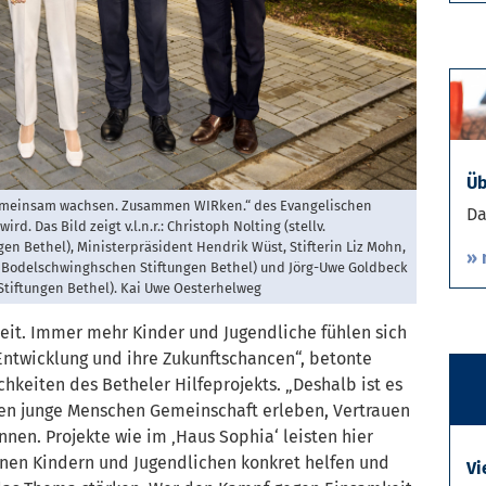
Üb
Gemeinsam wachsen. Zusammen WIRken.“ des Evangelischen
Da
d. Das Bild zeigt v.l.n.r.: Christoph Nolting (stellv.
en Bethel), Ministerpräsident Hendrik Wüst, Stifterin Liz Mohn,
» 
 v. Bodelschwinghschen Stiftungen Bethel) und Jörg-Uwe Goldbeck
Stiftungen Bethel). Kai Uwe Oesterhelweg
Zeit. Immer mehr Kinder und Jugendliche fühlen sich
 Entwicklung und ihre Zukunftschancen“, betonte
keiten des Betheler Hilfeprojekts. „Deshalb ist es
enen junge Menschen Gemeinschaft erleben, Vertrauen
en. Projekte wie im ‚Haus Sophia‘ leisten hier
enen Kindern und Jugendlichen konkret helfen und
Vi