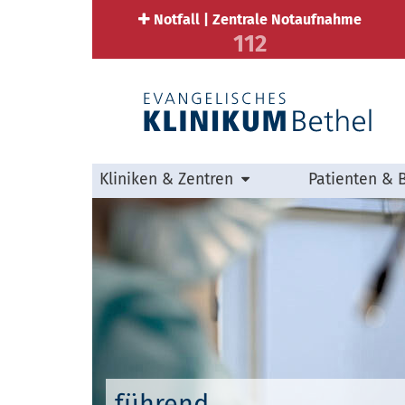
Notfall | Zentrale Notaufnahme
112
Kliniken & Zentren
Patienten & 
führend.