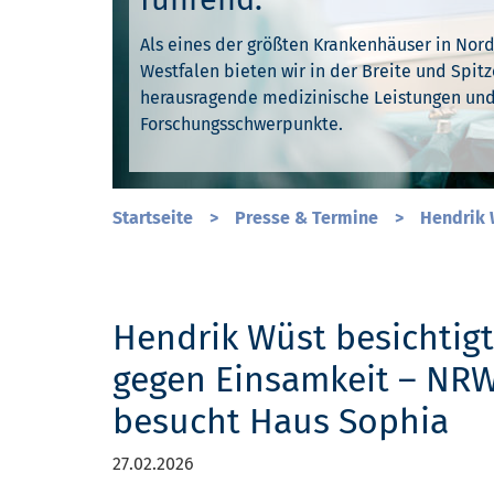
Als eines der größten Krankenhäuser in Nor
Unser gesamtes Denken und Handeln ist durc
Westfalen bieten wir in der Breite und Spitz
Ihre Gesundheit liegt uns am Herzen. Deshal
Werte geprägt. Wir leben Toleranz und Mensc
herausragende medizinische Leistungen un
unser Fachwissen und jahrelange Erfahrung d
unserer Arbeit – jeden Tag.
Forschungsschwerpunkte.
Sie schnell wieder gesund werden.
Startseite
>
Presse & Termine
>
Hendrik 
Hendrik Wüst besichtigt
gegen Einsamkeit – NRW
besucht Haus Sophia
27.02.2026