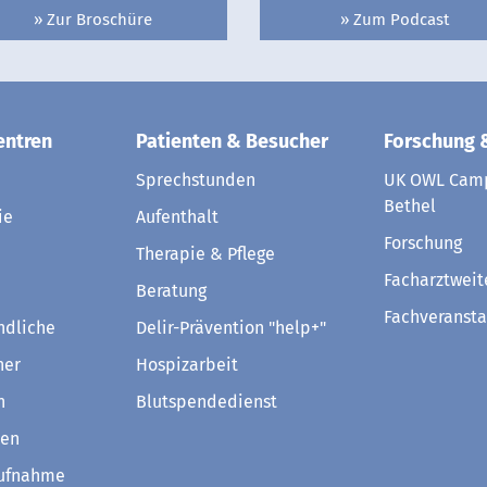
» Zur Broschüre
» Zum Podcast
entren
Patienten & Besucher
Forschung 
Sprechstunden
UK OWL Camp
Bethel
ie
Aufenthalt
Forschung
Therapie & Pflege
Facharztweit
Beratung
Fachveransta
ndliche
Delir-Prävention "help+"
ner
Hospizarbeit
n
Blutspendedienst
ven
aufnahme