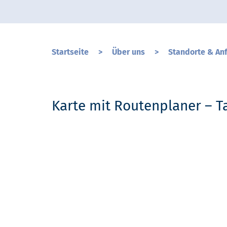
Startseite
>
Über uns
>
Standorte & An
Karte mit Routenplaner – T