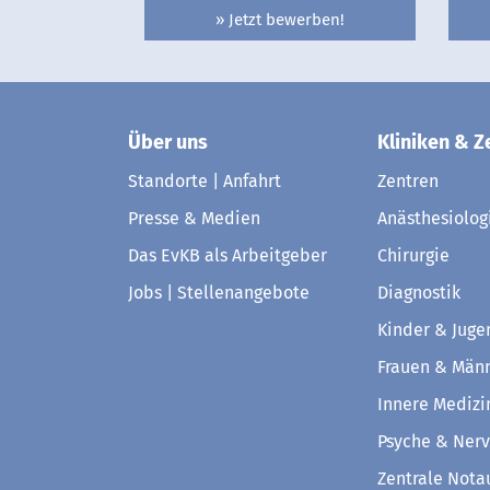
» Jetzt bewerben!
Über uns
Kliniken & Z
Standorte | Anfahrt
Zentren
Presse & Medien
Anästhesiolog
Das EvKB als Arbeitgeber
Chirurgie
Jobs | Stellenangebote
Diagnostik
Kinder & Juge
Frauen & Män
Innere Medizi
Psyche & Ner
Zentrale Not