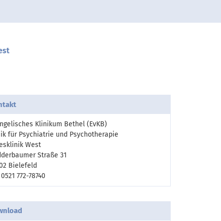
est
ntakt
ngelisches Klinikum Bethel (EvKB)
nik für Psychiatrie und Psychotherapie
esklinik West
derbaumer Straße 31
02 Bielefeld
: 0521 772-78740
wnload