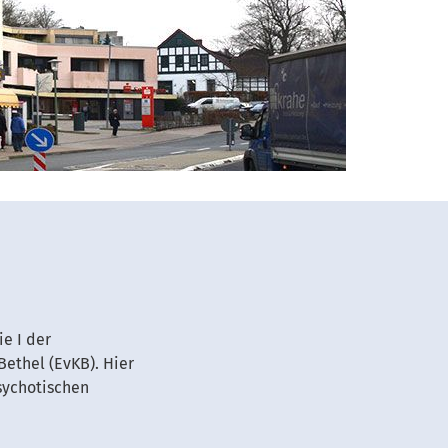
ie I der
Bethel (EvKB). Hier
sychotischen