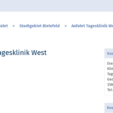
fahrt
>
Stadtgebiet Bielefeld
>
Anfahrt Tagesklinik W
agesklinik West
Ko
Eva
Kli
Tag
Gad
336
Tel
Do