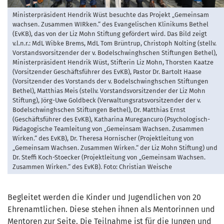
Ministerpräsident Hendrik Wüst besuchte das Projekt „Gemeinsam
wachsen. Zusammen WIRken.“ des Evangelischen Klinikums Bethel
(EvKB), das von der Liz Mohn Stiftung gefördert wird. Das Bild zeigt
v.l.n.r.: MdL Wibke Brems, MdL Tom Brüntrup, Christoph Nolting (stellv.
Vorstandsvorsitzender der v. Bodelschwinghschen Stiftungen Bethel),
Ministerpräsident Hendrik Wüst, Stifterin Liz Mohn, Thorsten Kaatze
(Vorsitzender Geschäftsführer des EvKB), Pastor Dr. Bartolt Haase
(Vorsitzender des Vorstands der v. Bodelschwinghschen Stiftungen
Bethel), Matthias Meis (stellv. Vorstandsvorsitzender der Liz Mohn
Stiftung), Jörg-Uwe Goldbeck (Verwaltungsratsvorsitzender der v.
Bodelschwinghschen Stiftungen Bethel), Dr. Matthias Ernst
(Geschäftsführer des EvKB), Katharina Muregancuro (Psychologisch-
Pädagogische Teamleitung von „Gemeinsam Wachsen. Zusammen
Wirken.“ des EvKB), Dr. Theresa Hornischer (Projektleitung von
„Gemeinsam Wachsen. Zusammen Wirken.“ der Liz Mohn Stiftung) und
Dr. Steffi Koch-Stoecker (Projektleitung von „Gemeinsam Wachsen.
Zusammen Wirken.“ des EvKB). Foto: Christian Weische
Begleitet werden die Kinder und Jugendlichen von 20
Ehrenamtlichen. Diese stehen ihnen als Mentorinnen und
Mentoren zur Seite. Die Teilnahme ist für die Jungen und