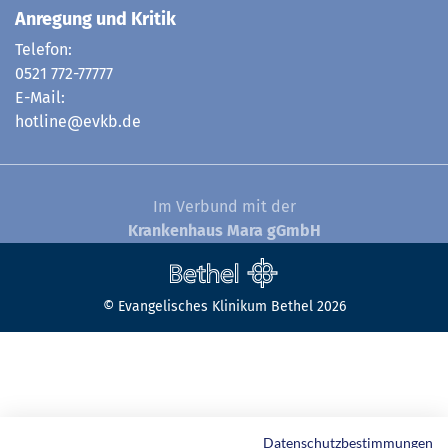
Anregung und Kritik
Telefon:
0521 772-77777
E-Mail:
hotline@evkb.de
Im Verbund mit der
Krankenhaus Mara gGmbH
© Evangelisches Klinikum Bethel 2026
Datenschutzbestimmungen