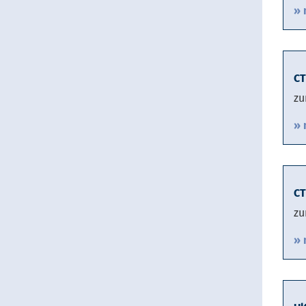
» 
CT
zu
» 
CT
zu
» 