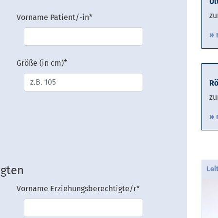
Ul
zu
Vorname Patient/-in
*
» 
Größe (in cm)
*
Rö
zu
» 
igten
Lei
Vorname Erziehungsberechtigte/r
*