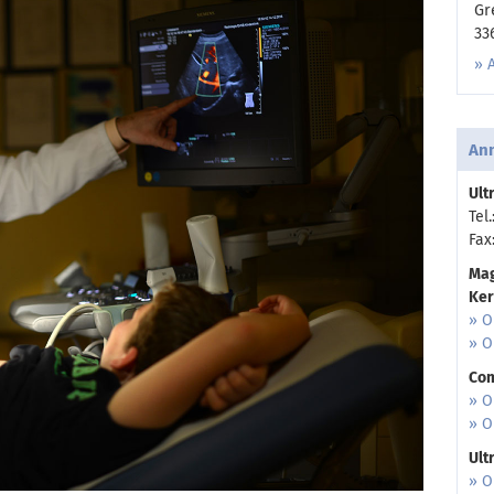
Gr
33
An
Ult
Tel
Fax
Mag
Ker
» O
» O
Com
» O
» O
Ult
» O