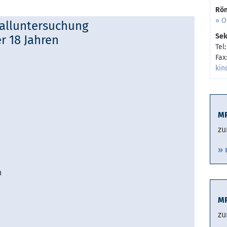
Rö
» O
alluntersuchung
Sek
r 18 Jahren
Tel
Fax
kin
MR
zu
» 
n
MR
zu