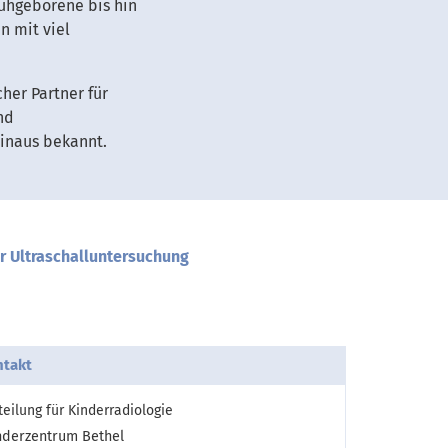
ühgeborene bis hin
n mit viel
her Partner für
nd
hinaus bekannt.
 Ultraschalluntersuchung
takt
teilung für Kinderradiologie
nderzentrum Bethel