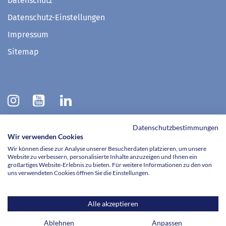
Datenschutz
Datenschutz-Einstellungen
Impressum
Sitemap
Datenschutzbestimmungen
Wir verwenden Cookies
Kontakt
Wir können diese zur Analyse unserer Besucherdaten platzieren, um unsere
Website zu verbessern, personalisierte Inhalte anzuzeigen und Ihnen ein
Telefon:
großartiges Website-Erlebnis zu bieten. Für weitere Informationen zu den von
uns verwendeten Cookies öffnen Sie die Einstellungen.
0521 772-700
Kontaktformular
Alle akzeptieren
Anregung und Kritik
Ablehnen
Anpassen
Telefon: