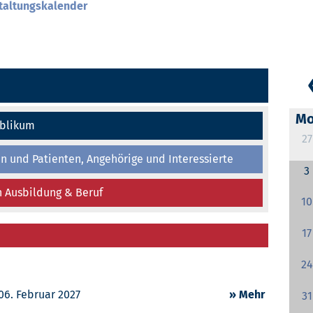
taltungskalender
Mo
ublikum
27
en und Patienten, Angehörige und Interessierte
3
 Ausbildung & Beruf
10
17
24
06. Februar 2027
» Mehr
31