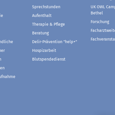
Sprechstunden
UK OWL Camp
Bethel
ie
Aufenthalt
Forschung
Therapie & Pflege
Facharztweit
Beratung
Fachveransta
ndliche
Delir-Prävention "help+"
ner
Hospizarbeit
n
Blutspendedienst
ven
aufnahme