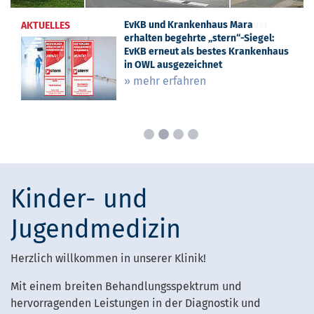
EvKB und Krankenhaus Mara
„Vierundzwanzigsieben“ – Neuer
KoCoN
AKTUELLES
AKTUELLES
AKTUELLES
erhalten begehrte „stern“-Siegel:
Klinik-Podcast aus Bielefeld:
» mehr erfahren
EvKB erneut als bestes Krankenhaus
Mitarbeitende geben spannende
in OWL ausgezeichnet
Einblicke
» mehr erfahren
» mehr erfahren
Kinder- und
Jugendmedizin
Herzlich willkommen in unserer Klinik!
Mit einem breiten Behandlungsspektrum und
hervorragenden Leistungen in der Diagnostik und