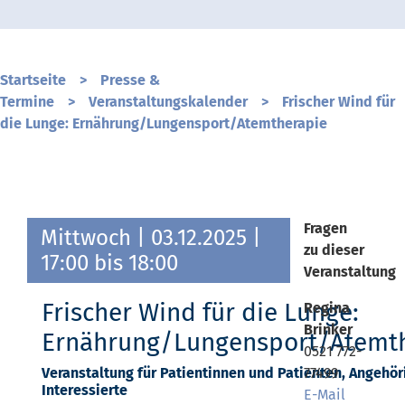
Startseite
>
Presse &
Termine
>
Veranstaltungskalender
>
Frischer Wind für
die Lunge: Ernährung/Lungensport/Atemtherapie
Fragen
Mittwoch
| 03.12.2025 |
zu dieser
17:00 bis 18:00
Veranstaltung
Frischer Wind für die Lunge:
Regina
Brinker
Ernährung/Lungensport/Atemt
0521 772-
Veranstaltung für Patientinnen und Patienten, Angehör
77499
Interessierte
E-Mail