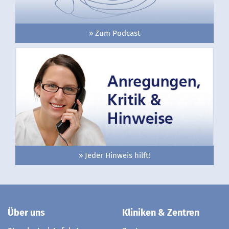
» Zum Podcast
» Jeder Hinweis hilft!
Über uns
Kliniken & Zentren