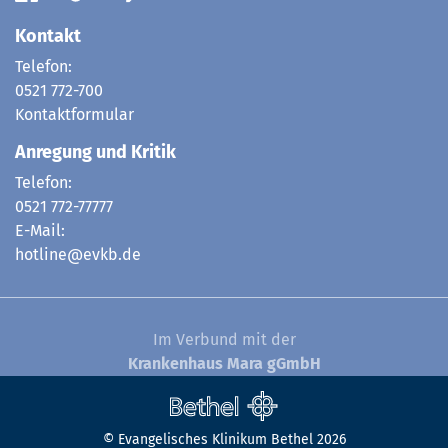
Kontakt
Telefon:
0521 772-700
Kontaktformular
Anregung und Kritik
Telefon:
0521 772-77777
E-Mail:
hotline@evkb.de
Im Verbund mit der
Krankenhaus Mara gGmbH
© Evangelisches Klinikum Bethel 2026