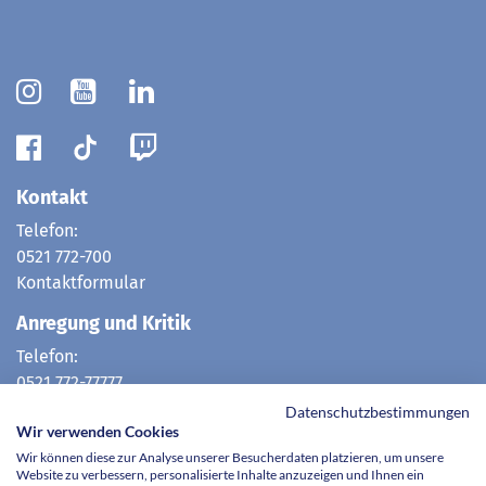
Kontakt
Telefon:
0521 772-700
Kontaktformular
Anregung und Kritik
Telefon:
0521 772-77777
E-Mail:
Datenschutzbestimmungen
Wir verwenden Cookies
hotline@evkb.de
Wir können diese zur Analyse unserer Besucherdaten platzieren, um unsere
Website zu verbessern, personalisierte Inhalte anzuzeigen und Ihnen ein