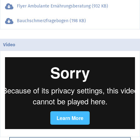
Flyer Ambulante Ernährungsberatung (932 KB)
Bauchschmerzfragebogen (198 KB)
Video