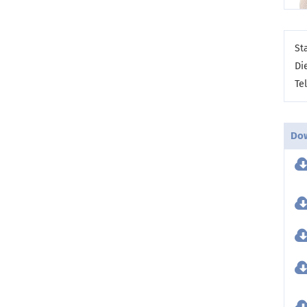
St
Di
Te
Do