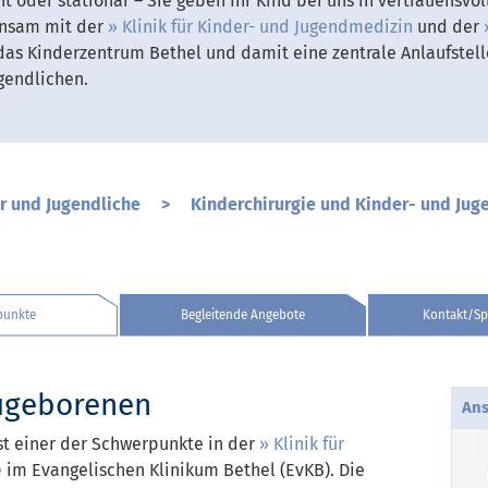
t oder stationär – Sie geben Ihr Kind bei uns in vertrauensvo
insam mit der
Klinik für Kinder- und Jugendmedizin
und der
as Kinderzentrum Bethel und damit eine zentrale Anlaufstell
gendlichen.
r und Jugendliche
>
Kinderchirurgie und Kinder- und Jug
punkte
Begleitende Angebote
Kontakt/Sp
eugeborenen
Ans
st einer der Schwerpunkte in der
Klinik für
e
im Evangelischen Klinikum Bethel (EvKB). Die