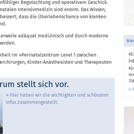
infühliger Begutachtung und operativem Geschick.
eonatalen Intensivmedizin sind enorm. Das Wissen,
erbessert, dass die Überlebenschance von kranken
nd.
tlerweile adäquat medizinisch und durch moderne
Kon
werden.
Kl
beit im »Perinatalzentrum Level 1 zwischen
Ju
erchirurgen, Kinder-Anästhesisten und Therapeuten
Ki
Gr
33
um stellt sich vor.
Hier haben wir die wichtigsten und schönsten
Infos zusammengestellt.