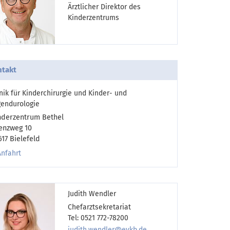
Ärztlicher Direktor des
Kinderzentrums
takt
inik für Kinderchirurgie und Kinder- und
gendurologie
nderzentrum Bethel
enzweg 10
617 Bielefeld
Anfahrt
Judith Wendler
Chefarztsekretariat
Tel: 0521 772-78200
judith.wendler@evkb.de