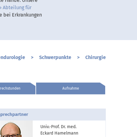
lle Hände. Unsere
Abteilung für
e bei Erkrankungen
endurologie
>
Schwerpunkte
>
Chirurgie
rechstunden
Aufnahme
prechpartner
Univ.-Prof. Dr. med.
Eckard Hamelmann