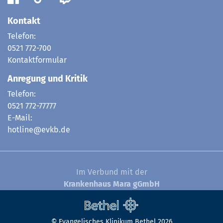
Kontakt
Telefon:
0521 772-700
Kontaktformular
Anregung und Kritik
Telefon:
0521 772-77777
E-Mail:
hotline@evkb.de
Im Verbund mit der
Krankenhaus Mara gGmbH
© Evangelisches Klinikum Bethel 2026